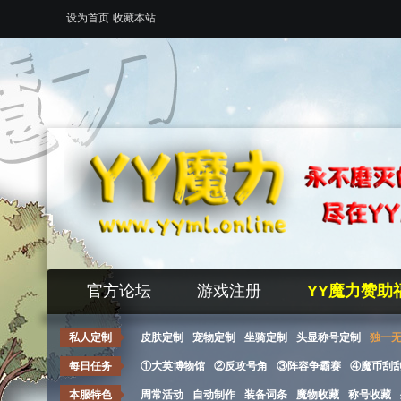
设为首页
收藏本站
官方论坛
游戏注册
YY魔力赞助
私人定制
皮肤定制
宠物定制
坐骑定制
头显称号定制
独一
每日任务
①大英博物馆
②反攻号角
③阵容争霸赛
④魔币刮
本服特色
周常活动
自动制作
装备词条
魔物收藏
称号收藏