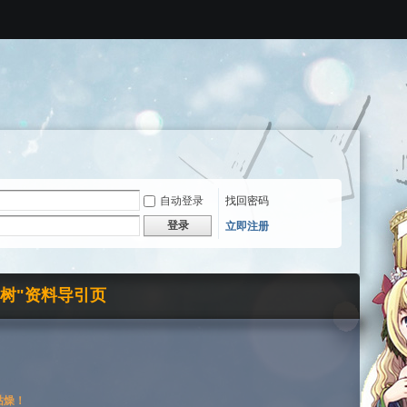
自动登录
找回密码
登录
立即注册
界树"资料导引页
枯燥！