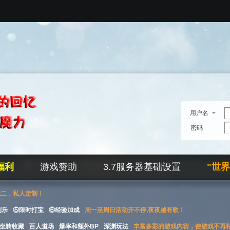
用户名
密码
福利
游戏赞助
3.7服务器基础设置
"世
无二，私人定制！
刮乐
⑤限时打宝
⑥经验加成
周一至周日活动开不停,夜夜越有歌！
坐骑收藏
百人道场
爆率和额外BP
深渊玩法
丰富多彩的游戏内容，使游戏不再