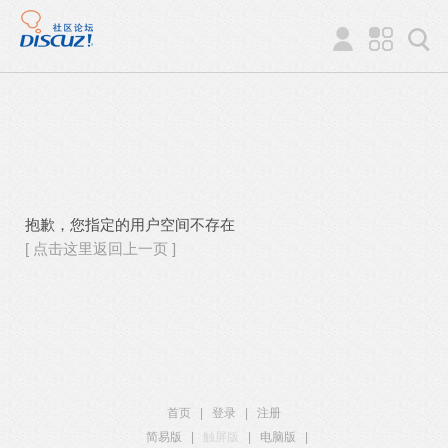
抱歉，您指定的用户空间不存在
[ 点击这里返回上一页 ]
首页
|
登录
|
注册
简易版
|
触屏版
|
电脑版
|