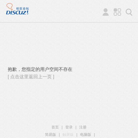
抱歉，您指定的用户空间不存在
[ 点击这里返回上一页 ]
首页
|
登录
|
注册
简易版
|
触屏版
|
电脑版
|