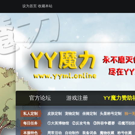
设为首页
收藏本站
官方论坛
游戏注册
YY魔力赞助
私人定制
皮肤定制
宠物定制
坐骑定制
头显称号定制
独一
每日任务
①大英博物馆
②反攻号角
③阵容争霸赛
④魔币刮
本服特色
周常活动
自动制作
装备词条
魔物收藏
称号收藏