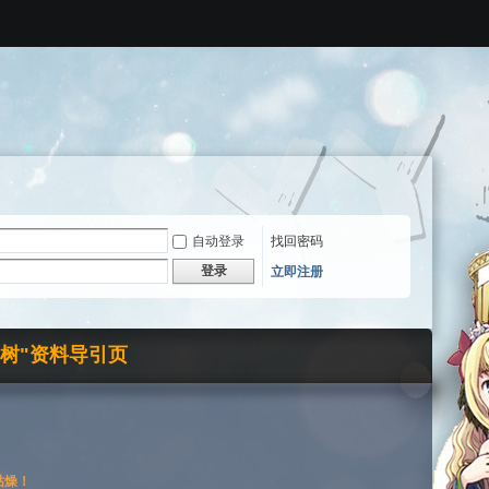
自动登录
找回密码
登录
立即注册
界树"资料导引页
枯燥！