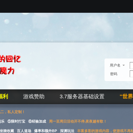
用户名
密码
福利
游戏赞助
3.7服务器基础设置
"世
无二，私人定制！
刮乐
⑤限时打宝
⑥经验加成
周一至周日活动开不停,夜夜越有歌！
坐骑收藏
百人道场
爆率和额外BP
深渊玩法
丰富多彩的游戏内容，使游戏不再