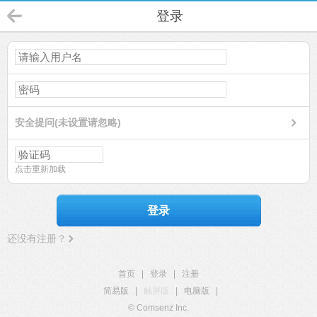
登录
安全提问(未设置请忽略)
点击重新加载
登录
还没有注册？
首页
|
登录
|
注册
简易版
|
触屏版
|
电脑版
|
© Comsenz Inc.