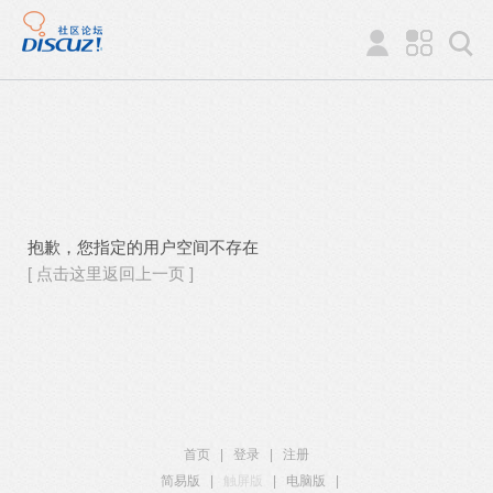
抱歉，您指定的用户空间不存在
[ 点击这里返回上一页 ]
首页
|
登录
|
注册
简易版
|
触屏版
|
电脑版
|