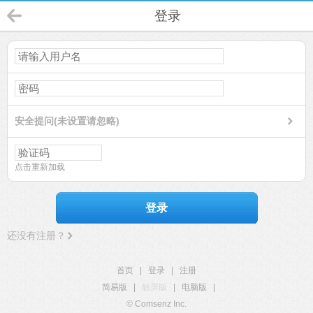
登录
安全提问(未设置请忽略)
点击重新加载
登录
还没有注册？
首页
|
登录
|
注册
简易版
|
触屏版
|
电脑版
|
© Comsenz Inc.