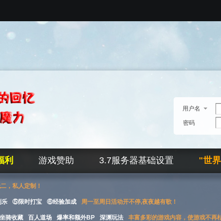
用户名
密码
福利
游戏赞助
3.7服务器基础设置
"世
无二，私人定制！
刮乐
⑤限时打宝
⑥经验加成
周一至周日活动开不停,夜夜越有歌！
坐骑收藏
百人道场
爆率和额外BP
深渊玩法
丰富多彩的游戏内容，使游戏不再