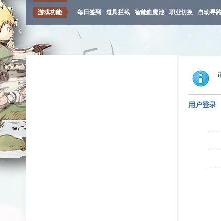
游戏功能
每日签到
道具拦截
智能血魔池
职业切换
自动寻
用户登录