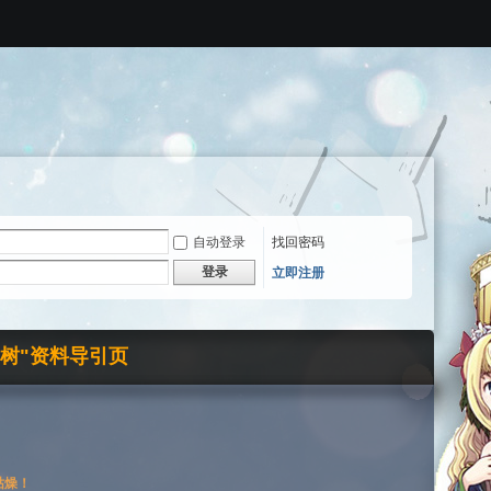
自动登录
找回密码
登录
立即注册
界树"资料导引页
枯燥！