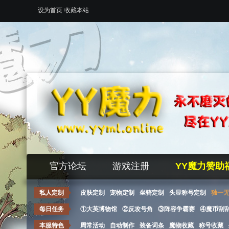
设为首页
收藏本站
官方论坛
游戏注册
YY魔力赞助
私人定制
皮肤定制
宠物定制
坐骑定制
头显称号定制
独一
每日任务
①大英博物馆
②反攻号角
③阵容争霸赛
④魔币刮
本服特色
周常活动
自动制作
装备词条
魔物收藏
称号收藏