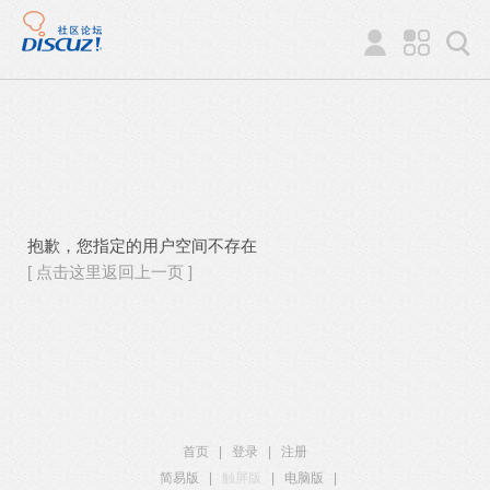
抱歉，您指定的用户空间不存在
[ 点击这里返回上一页 ]
首页
|
登录
|
注册
简易版
|
触屏版
|
电脑版
|