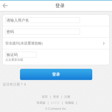
登录
安全提问(未设置请忽略)
点击重新加载
登录
还没有注册？
首页
|
登录
|
注册
简易版
|
触屏版
|
电脑版
|
© Comsenz Inc.