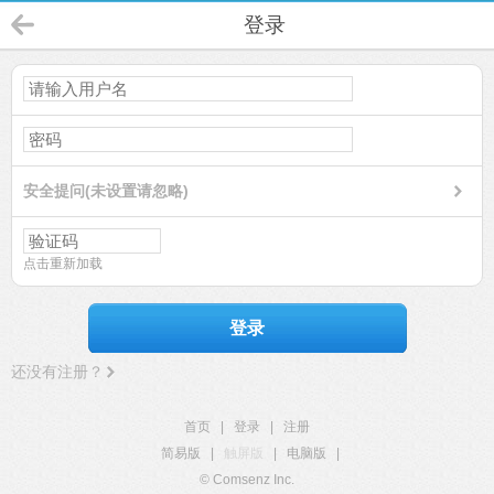
登录
安全提问(未设置请忽略)
点击重新加载
登录
还没有注册？
首页
|
登录
|
注册
简易版
|
触屏版
|
电脑版
|
© Comsenz Inc.