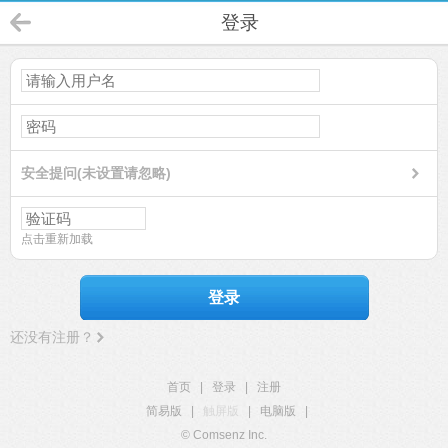
登录
安全提问(未设置请忽略)
点击重新加载
登录
还没有注册？
首页
|
登录
|
注册
简易版
|
触屏版
|
电脑版
|
© Comsenz Inc.