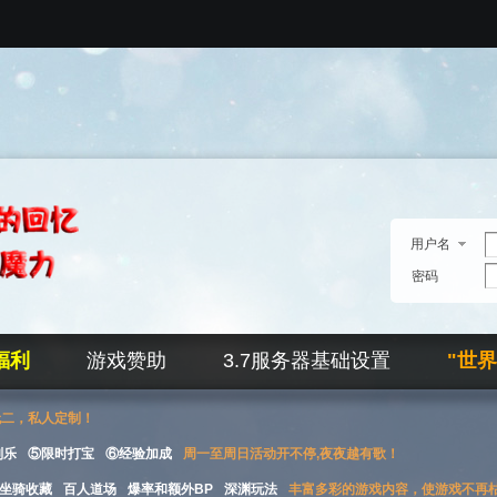
用户名
密码
福利
游戏赞助
3.7服务器基础设置
"世
无二，私人定制！
刮乐
⑤限时打宝
⑥经验加成
周一至周日活动开不停,夜夜越有歌！
坐骑收藏
百人道场
爆率和额外BP
深渊玩法
丰富多彩的游戏内容，使游戏不再