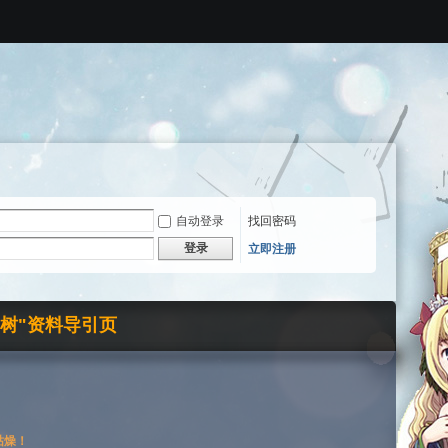
自动登录
找回密码
登录
立即注册
界树"资料导引页
枯燥！