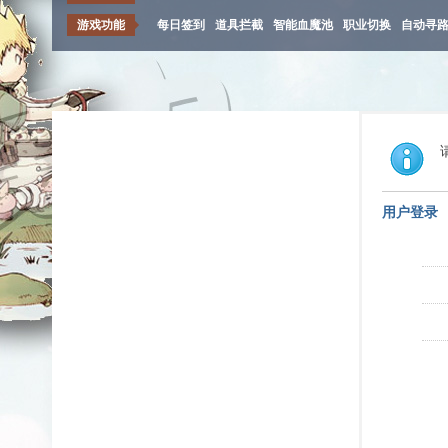
游戏功能
每日签到
道具拦截
智能血魔池
职业切换
自动寻
用户登录