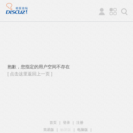
抱歉，您指定的用户空间不存在
[ 点击这里返回上一页 ]
首页
|
登录
|
注册
简易版
|
触屏版
|
电脑版
|