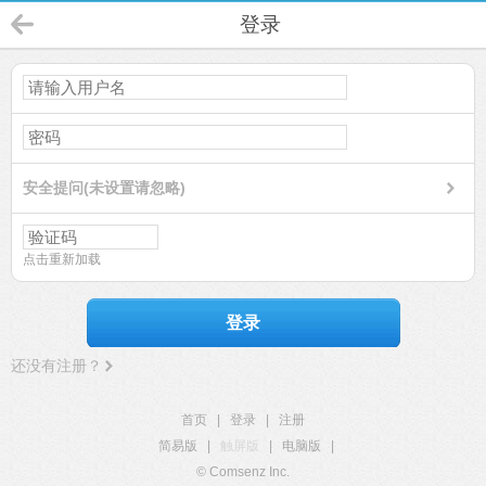
登录
安全提问(未设置请忽略)
点击重新加载
登录
还没有注册？
首页
|
登录
|
注册
简易版
|
触屏版
|
电脑版
|
© Comsenz Inc.