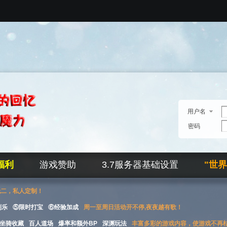
用户名
密码
福利
游戏赞助
3.7服务器基础设置
"世
无二，私人定制！
刮乐
⑤限时打宝
⑥经验加成
周一至周日活动开不停,夜夜越有歌！
坐骑收藏
百人道场
爆率和额外BP
深渊玩法
丰富多彩的游戏内容，使游戏不再