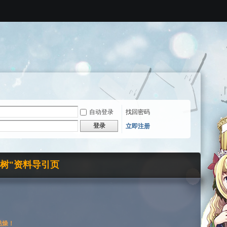
自动登录
找回密码
登录
立即注册
界树"资料导引页
枯燥！