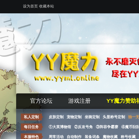
设为首页
收藏本站
官方论坛
游戏注册
YY魔力赞助
私人定制
皮肤定制
宠物定制
坐骑定制
头显称号定制
独一
每日任务
①大英博物馆
②反攻号角
③阵容争霸赛
④魔币刮
本服特色
周常活动
自动制作
装备词条
魔物收藏
称号收藏