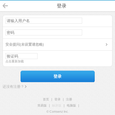
登录
安全提问(未设置请忽略)
点击重新加载
登录
还没有注册？
首页
|
登录
|
注册
简易版
|
触屏版
|
电脑版
|
© Comsenz Inc.