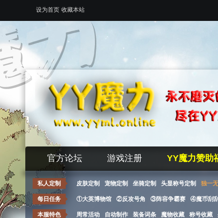
设为首页
收藏本站
官方论坛
游戏注册
YY魔力赞助
私人定制
皮肤定制
宠物定制
坐骑定制
头显称号定制
独一
每日任务
①大英博物馆
②反攻号角
③阵容争霸赛
④魔币刮
本服特色
周常活动
自动制作
装备词条
魔物收藏
称号收藏