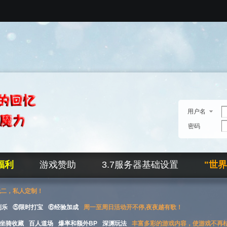
用户名
密码
福利
游戏赞助
3.7服务器基础设置
"世
无二，私人定制！
刮乐
⑤限时打宝
⑥经验加成
周一至周日活动开不停,夜夜越有歌！
坐骑收藏
百人道场
爆率和额外BP
深渊玩法
丰富多彩的游戏内容，使游戏不再