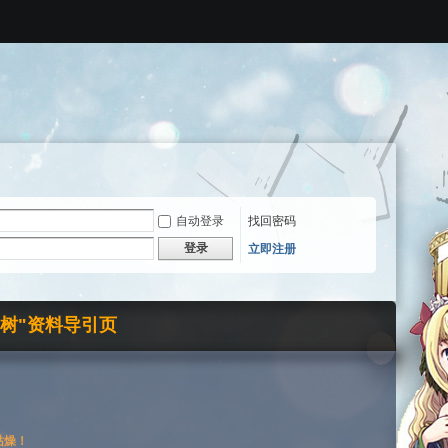
自动登录
找回密码
登录
立即注册
界树"资料导引页
枯燥！