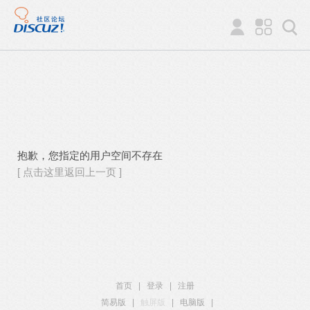
抱歉，您指定的用户空间不存在
[ 点击这里返回上一页 ]
首页
|
登录
|
注册
简易版
|
触屏版
|
电脑版
|