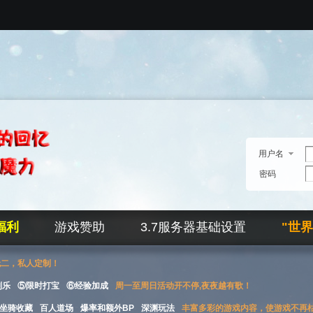
用户名
密码
福利
游戏赞助
3.7服务器基础设置
"世
无二，私人定制！
刮乐
⑤限时打宝
⑥经验加成
周一至周日活动开不停,夜夜越有歌！
坐骑收藏
百人道场
爆率和额外BP
深渊玩法
丰富多彩的游戏内容，使游戏不再