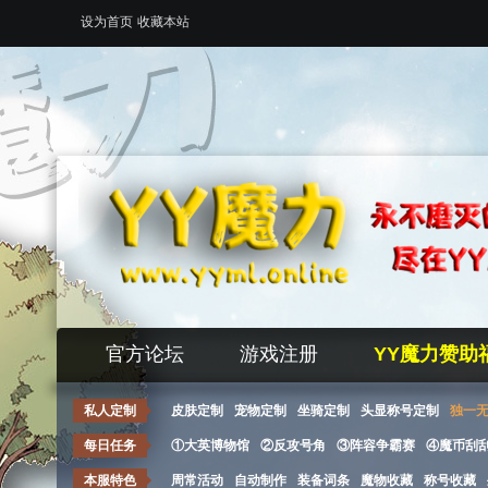
设为首页
收藏本站
官方论坛
游戏注册
YY魔力赞助
私人定制
皮肤定制
宠物定制
坐骑定制
头显称号定制
独一
每日任务
①大英博物馆
②反攻号角
③阵容争霸赛
④魔币刮
本服特色
周常活动
自动制作
装备词条
魔物收藏
称号收藏