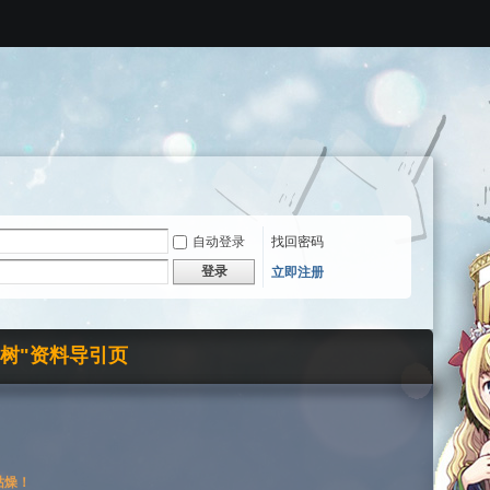
自动登录
找回密码
登录
立即注册
界树"资料导引页
枯燥！