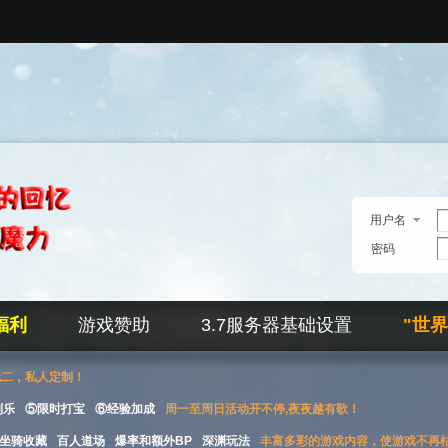
用户名
密码
福利
游戏赞助
3.7服务器基础设置
"世
无二，私人定制！
刮乐
⑤限时打宝
⑥经验加成
周一至周日活动开不停,夜夜越有歌！
坐骑收藏
百人道场
爆率和额外BP
深渊玩法
丰富多彩的游戏内容，使游戏不再