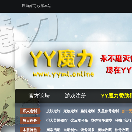
设为首页
收藏本站
官方论坛
游戏注册
YY魔力赞助
私人定制
皮肤定制
宠物定制
坐骑定制
头显称号定制
独一
每日任务
①大英博物馆
②反攻号角
③阵容争霸赛
④魔币刮
本服特色
周常活动
自动制作
装备词条
魔物收藏
称号收藏