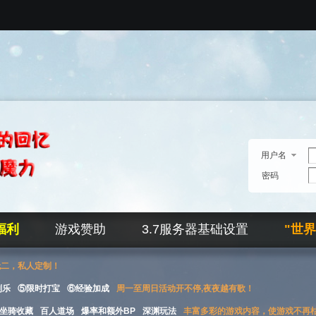
用户名
密码
福利
游戏赞助
3.7服务器基础设置
"世
无二，私人定制！
刮乐
⑤限时打宝
⑥经验加成
周一至周日活动开不停,夜夜越有歌！
坐骑收藏
百人道场
爆率和额外BP
深渊玩法
丰富多彩的游戏内容，使游戏不再