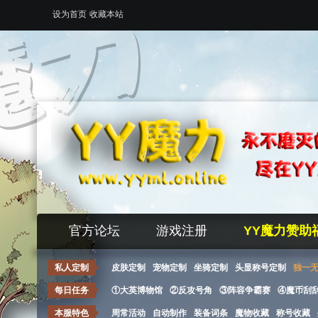
设为首页
收藏本站
官方论坛
游戏注册
YY魔力赞助
私人定制
皮肤定制
宠物定制
坐骑定制
头显称号定制
独一
每日任务
①大英博物馆
②反攻号角
③阵容争霸赛
④魔币刮
本服特色
周常活动
自动制作
装备词条
魔物收藏
称号收藏