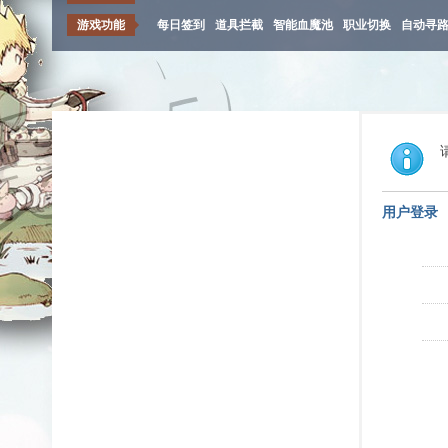
游戏功能
每日签到
道具拦截
智能血魔池
职业切换
自动寻
用户登录