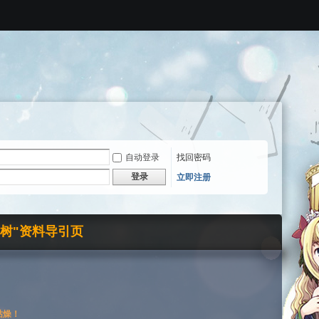
自动登录
找回密码
登录
立即注册
界树"资料导引页
枯燥！