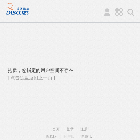
抱歉，您指定的用户空间不存在
[ 点击这里返回上一页 ]
首页
|
登录
|
注册
简易版
|
触屏版
|
电脑版
|