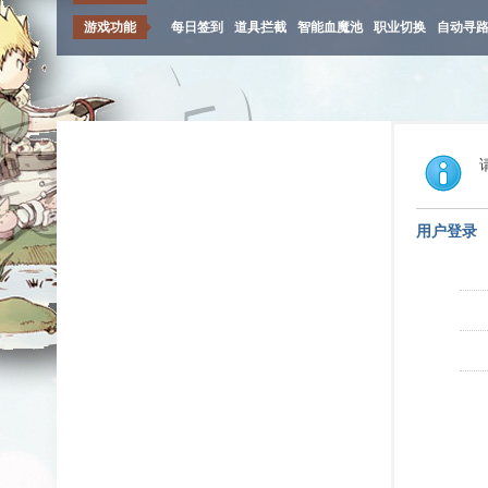
游戏功能
每日签到
道具拦截
智能血魔池
职业切换
自动寻
用户登录