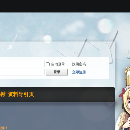
自动登录
找回密码
登录
立即注册
界树"资料导引页
枯燥！