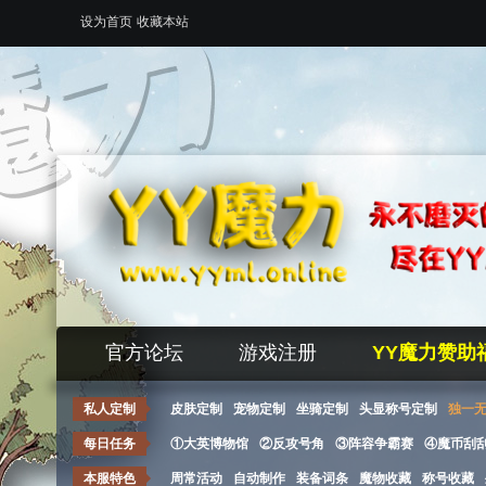
设为首页
收藏本站
官方论坛
游戏注册
YY魔力赞助
私人定制
皮肤定制
宠物定制
坐骑定制
头显称号定制
独一
每日任务
①大英博物馆
②反攻号角
③阵容争霸赛
④魔币刮
本服特色
周常活动
自动制作
装备词条
魔物收藏
称号收藏