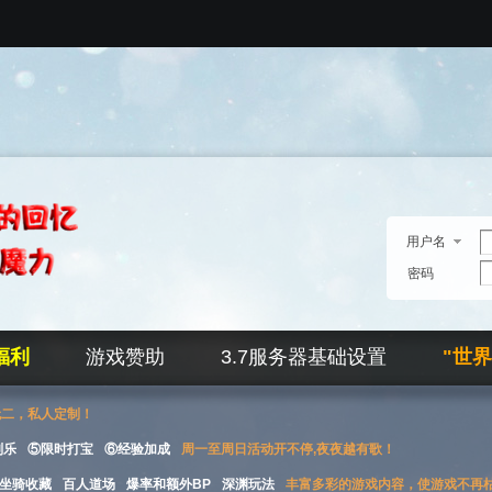
用户名
密码
福利
游戏赞助
3.7服务器基础设置
"世
无二，私人定制！
刮乐
⑤限时打宝
⑥经验加成
周一至周日活动开不停,夜夜越有歌！
坐骑收藏
百人道场
爆率和额外BP
深渊玩法
丰富多彩的游戏内容，使游戏不再