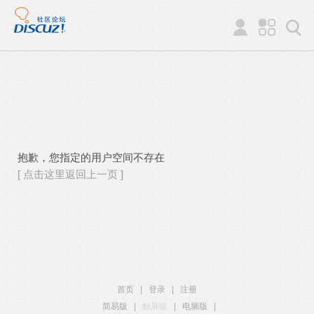
抱歉，您指定的用户空间不存在
[ 点击这里返回上一页 ]
首页
|
登录
|
注册
简易版
|
触屏版
|
电脑版
|