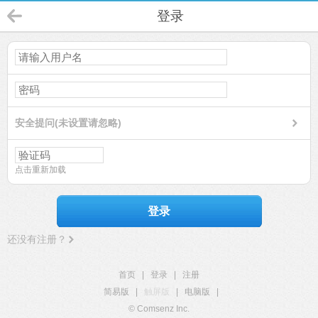
登录
安全提问(未设置请忽略)
点击重新加载
登录
还没有注册？
首页
|
登录
|
注册
简易版
|
触屏版
|
电脑版
|
© Comsenz Inc.