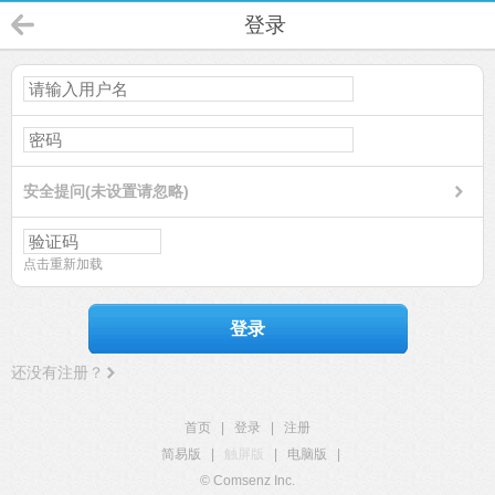
登录
安全提问(未设置请忽略)
点击重新加载
登录
还没有注册？
首页
|
登录
|
注册
简易版
|
触屏版
|
电脑版
|
© Comsenz Inc.