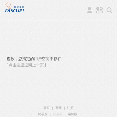
抱歉，您指定的用户空间不存在
[ 点击这里返回上一页 ]
首页
|
登录
|
注册
简易版
|
触屏版
|
电脑版
|