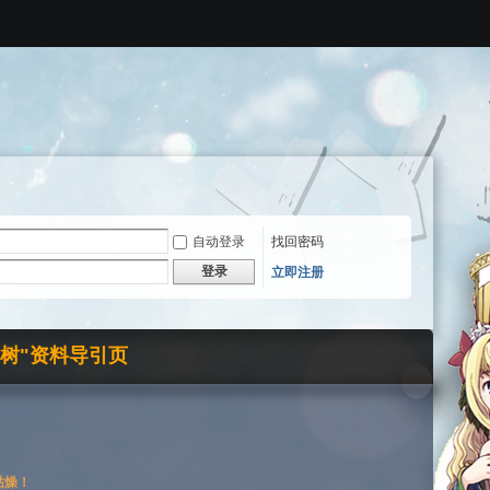
自动登录
找回密码
登录
立即注册
界树"资料导引页
枯燥！