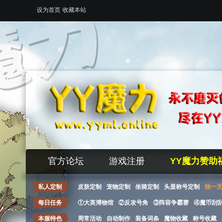
设为首页
收藏本站
官方论坛
游戏注册
YY魔力赞助
私人定制
皮肤定制
宠物定制
坐骑定制
头显称号定制
独一
每日任务
①大英博物馆
②反攻号角
③阵容争霸赛
④魔币刮
本服特色
周常活动
自动制作
装备词条
魔物收藏
称号收藏