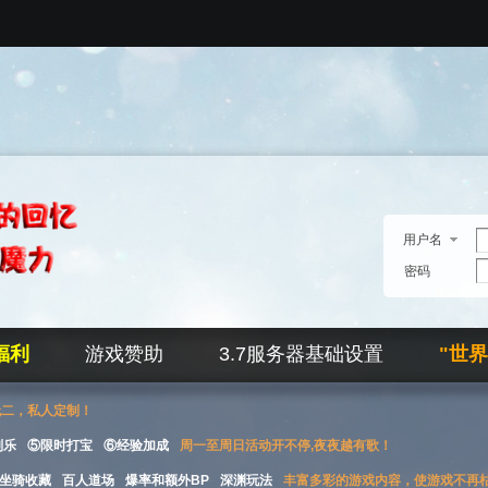
用户名
密码
福利
游戏赞助
3.7服务器基础设置
"世
无二，私人定制！
刮乐
⑤限时打宝
⑥经验加成
周一至周日活动开不停,夜夜越有歌！
坐骑收藏
百人道场
爆率和额外BP
深渊玩法
丰富多彩的游戏内容，使游戏不再