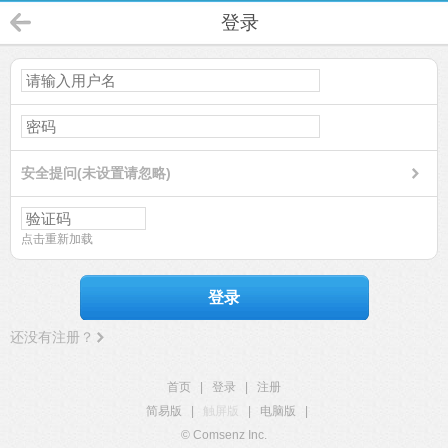
登录
安全提问(未设置请忽略)
点击重新加载
登录
还没有注册？
首页
|
登录
|
注册
简易版
|
触屏版
|
电脑版
|
© Comsenz Inc.