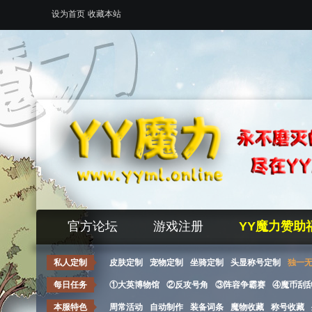
设为首页
收藏本站
官方论坛
游戏注册
YY魔力赞助
私人定制
皮肤定制
宠物定制
坐骑定制
头显称号定制
独一
每日任务
①大英博物馆
②反攻号角
③阵容争霸赛
④魔币刮
本服特色
周常活动
自动制作
装备词条
魔物收藏
称号收藏