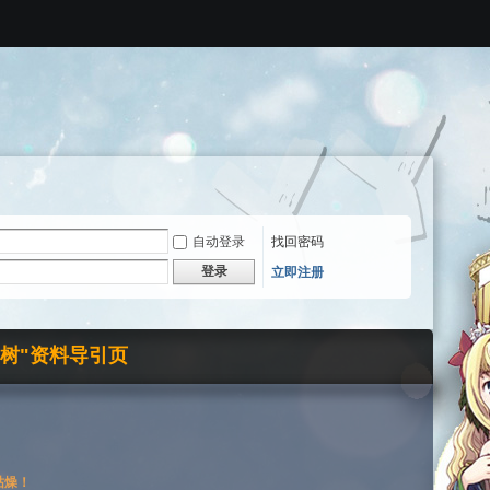
自动登录
找回密码
登录
立即注册
界树"资料导引页
枯燥！