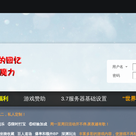
用户名
密码
福利
游戏赞助
3.7服务器基础设置
"世
无二，私人定制！
刮乐
⑤限时打宝
⑥经验加成
周一至周日活动开不停,夜夜越有歌！
坐骑收藏
百人道场
爆率和额外BP
深渊玩法
丰富多彩的游戏内容，使游戏不再