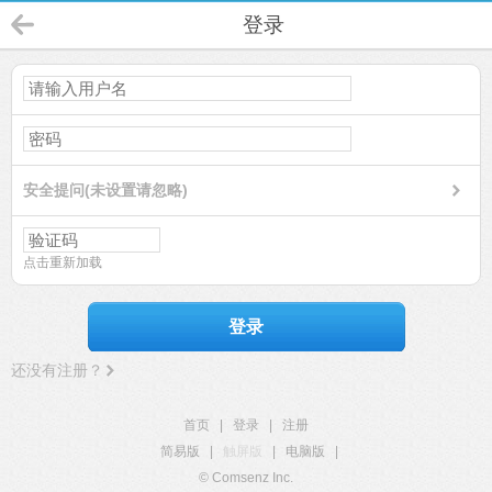
登录
安全提问(未设置请忽略)
点击重新加载
登录
还没有注册？
首页
|
登录
|
注册
简易版
|
触屏版
|
电脑版
|
© Comsenz Inc.