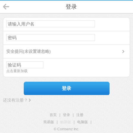
登录
安全提问(未设置请忽略)
点击重新加载
登录
还没有注册？
首页
|
登录
|
注册
简易版
|
触屏版
|
电脑版
|
© Comsenz Inc.