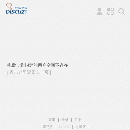
抱歉，您指定的用户空间不存在
[ 点击这里返回上一页 ]
首页
|
登录
|
注册
简易版
|
触屏版
|
电脑版
|