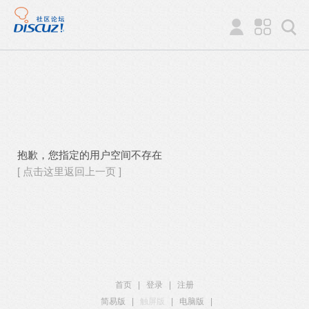
抱歉，您指定的用户空间不存在
[ 点击这里返回上一页 ]
首页
|
登录
|
注册
简易版
|
触屏版
|
电脑版
|