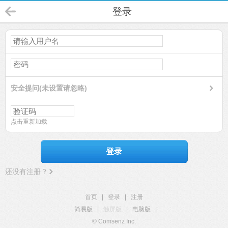
登录
安全提问(未设置请忽略)
点击重新加载
登录
还没有注册？
首页
|
登录
|
注册
简易版
|
触屏版
|
电脑版
|
© Comsenz Inc.