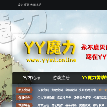
设为首页
收藏本站
官方论坛
游戏注册
YY魔力赞助
私人定制
皮肤定制
宠物定制
坐骑定制
头显称号定制
独一
每日任务
①大英博物馆
②反攻号角
③阵容争霸赛
④魔币刮
本服特色
周常活动
自动制作
装备词条
魔物收藏
称号收藏