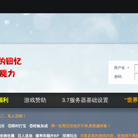
用户名
密码
福利
游戏赞助
3.7服务器基础设置
"世
无二，私人定制！
刮乐
⑤限时打宝
⑥经验加成
周一至周日活动开不停,夜夜越有歌！
坐骑收藏
百人道场
爆率和额外BP
深渊玩法
丰富多彩的游戏内容，使游戏不再