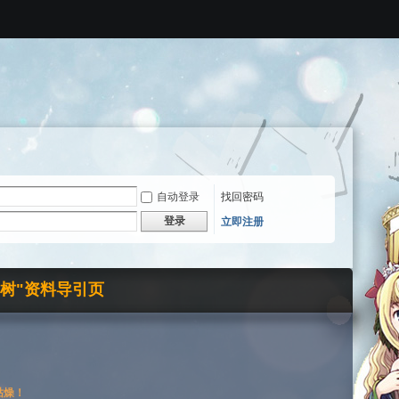
自动登录
找回密码
登录
立即注册
界树"资料导引页
枯燥！