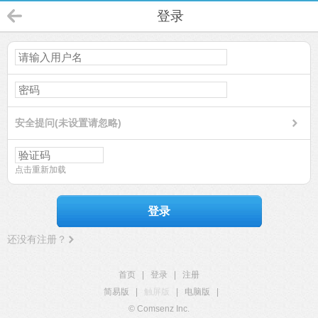
登录
安全提问(未设置请忽略)
点击重新加载
登录
还没有注册？
首页
|
登录
|
注册
简易版
|
触屏版
|
电脑版
|
© Comsenz Inc.