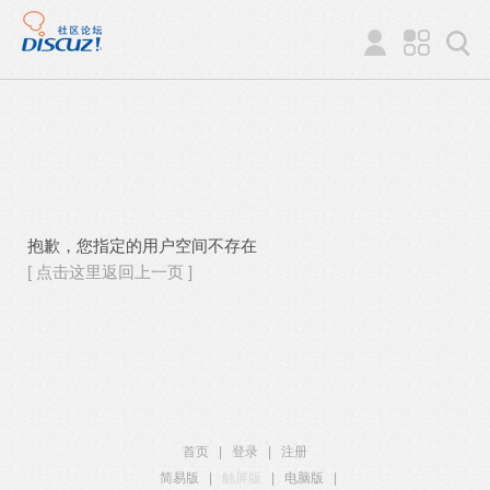
抱歉，您指定的用户空间不存在
[ 点击这里返回上一页 ]
首页
|
登录
|
注册
简易版
|
触屏版
|
电脑版
|