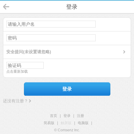
登录
安全提问(未设置请忽略)
点击重新加载
登录
还没有注册？
首页
|
登录
|
注册
简易版
|
触屏版
|
电脑版
|
© Comsenz Inc.