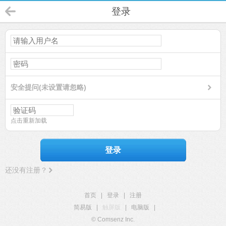
登录
安全提问(未设置请忽略)
点击重新加载
登录
还没有注册？
首页
|
登录
|
注册
简易版
|
触屏版
|
电脑版
|
© Comsenz Inc.