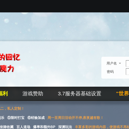
用户名
密码
福利
游戏赞助
3.7服务器基础设置
"世
无二，私人定制！
刮乐
⑤限时打宝
⑥经验加成
周一至周日活动开不停,夜夜越有歌！
坐骑收藏
百人道场
爆率和额外BP
深渊玩法
丰富多彩的游戏内容，使游戏不再