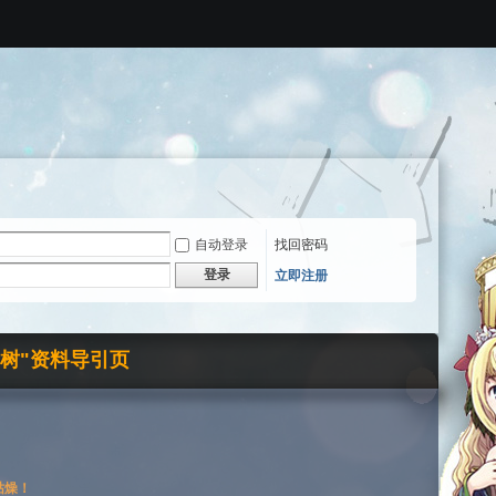
自动登录
找回密码
登录
立即注册
界树"资料导引页
枯燥！