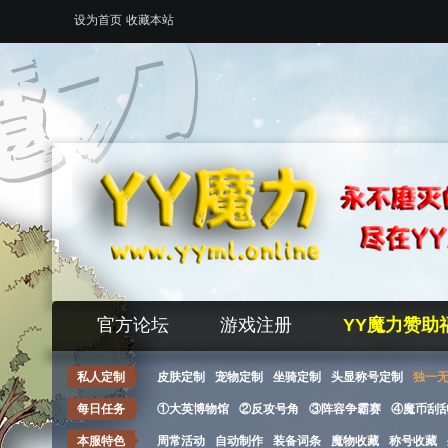
设为首页
收藏本站
官方论坛
游戏注册
YY魔力赞助
私人定制
皮肤定制
宠物定制
坐骑定制
头显称号定制
独一
每日任务
①大英博物馆
②反攻号角
③阵容争霸赛
④魔币刮
本服特色
周常活动
自动制作
装备词条
魔物收藏
称号收藏