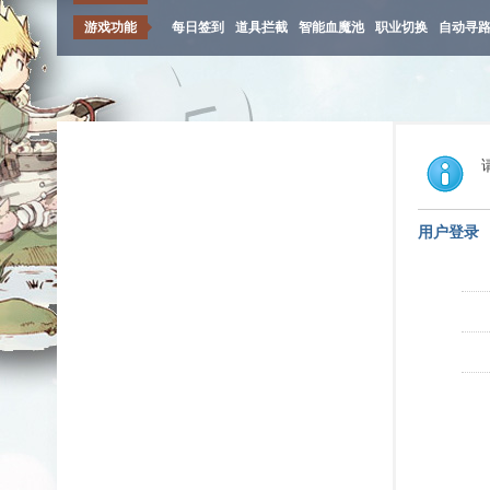
游戏功能
每日签到
道具拦截
智能血魔池
职业切换
自动寻
用户登录