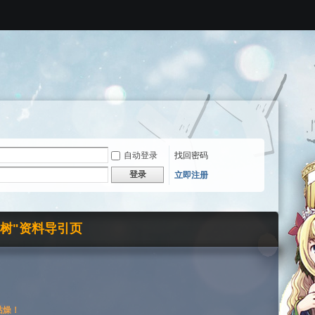
自动登录
找回密码
登录
立即注册
界树"资料导引页
枯燥！