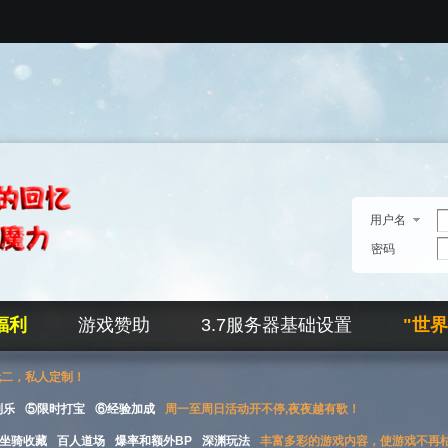
用户名
密码
福利
游戏赞助
3.7服务器基础设置
"世
无二，私人定制！
刮乐
⑤限时打宝
⑥经验加成
周一至周日活动开不停,夜夜越有歌！
坐骑收藏
百人道场
爆率和额外BP
深渊玩法
丰富多彩的游戏内容，使游戏不再