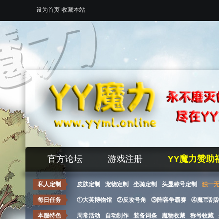
设为首页
收藏本站
官方论坛
游戏注册
YY魔力赞助
私人定制
皮肤定制
宠物定制
坐骑定制
头显称号定制
独一
每日任务
①大英博物馆
②反攻号角
③阵容争霸赛
④魔币刮
本服特色
周常活动
自动制作
装备词条
魔物收藏
称号收藏