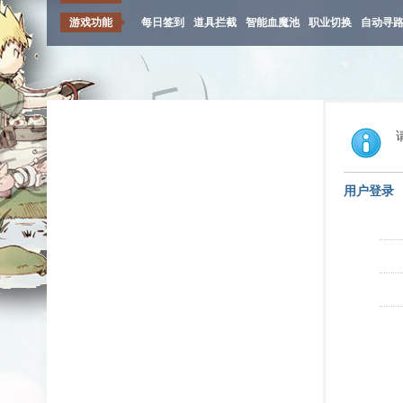
游戏功能
每日签到
道具拦截
智能血魔池
职业切换
自动寻
用户登录