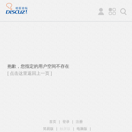
抱歉，您指定的用户空间不存在
[ 点击这里返回上一页 ]
首页
|
登录
|
注册
简易版
|
触屏版
|
电脑版
|