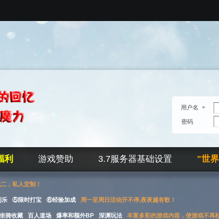
用户名
密码
福利
游戏赞助
3.7服务器基础设置
"世
无二，私人定制！
刮乐
⑤限时打宝
⑥经验加成
周一至周日活动开不停,夜夜越有歌！
坐骑收藏
百人道场
爆率和额外BP
深渊玩法
丰富多彩的游戏内容，使游戏不再