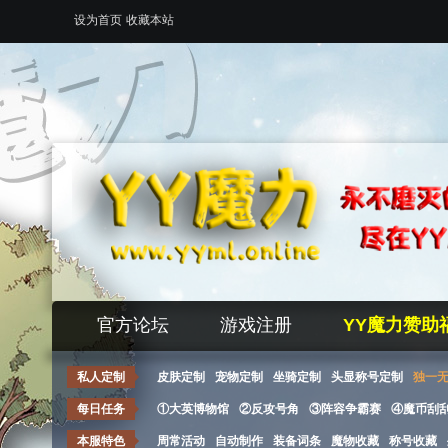
设为首页
收藏本站
官方论坛
游戏注册
YY魔力赞助
私人定制
皮肤定制
宠物定制
坐骑定制
头显称号定制
独一
每日任务
①大英博物馆
②反攻号角
③阵容争霸赛
④魔币刮
本服特色
周常活动
自动制作
装备词条
魔物收藏
称号收藏