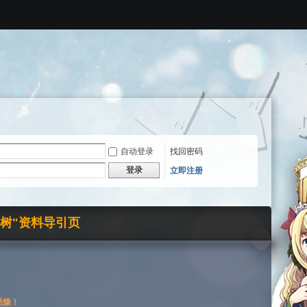
自动登录
找回密码
登录
立即注册
界树"资料导引页
枯燥！