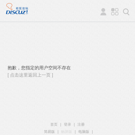
抱歉，您指定的用户空间不存在
[ 点击这里返回上一页 ]
首页
|
登录
|
注册
简易版
|
触屏版
|
电脑版
|