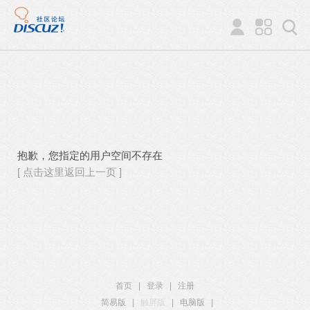
抱歉，您指定的用户空间不存在
[ 点击这里返回上一页 ]
首页
|
登录
|
注册
简易版
|
触屏版
|
电脑版
|