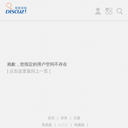
抱歉，您指定的用户空间不存在
[ 点击这里返回上一页 ]
首页
|
登录
|
注册
简易版
|
触屏版
|
电脑版
|