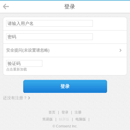
登录
安全提问(未设置请忽略)
点击重新加载
登录
还没有注册？
首页
|
登录
|
注册
简易版
|
触屏版
|
电脑版
|
© Comsenz Inc.