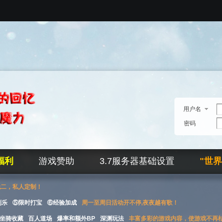
用户名
密码
福利
游戏赞助
3.7服务器基础设置
"世
无二，私人定制！
刮乐
⑤限时打宝
⑥经验加成
周一至周日活动开不停,夜夜越有歌！
坐骑收藏
百人道场
爆率和额外BP
深渊玩法
丰富多彩的游戏内容，使游戏不再