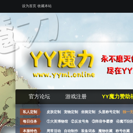
设为首页
收藏本站
官方论坛
游戏注册
YY魔力赞助
私人定制
皮肤定制
宠物定制
坐骑定制
头显称号定制
独一
每日任务
①大英博物馆
②反攻号角
③阵容争霸赛
④魔币刮
本服特色
周常活动
自动制作
装备词条
魔物收藏
称号收藏